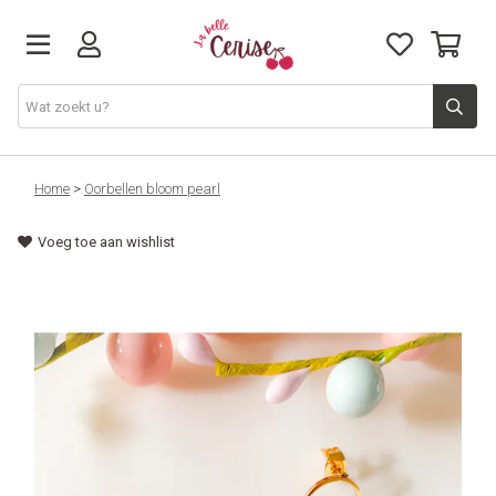
Just arrived
Home
>
Oorbellen bloom pearl
Voeg toe aan wishlist
Juwelen & Accessoires
Home & Deco
Lifestyle & Gifts
Cadeaubon