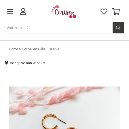
Just arrived
Home
>
Oorbellen Billie - Oranje
Voeg toe aan wishlist
Juwelen & Accessoires
Home & Deco
Lifestyle & Gifts
Cadeaubon