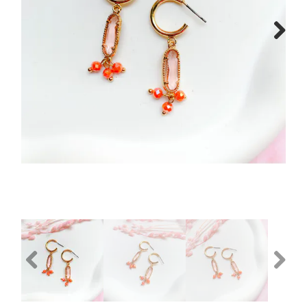
Next
Previous
Next