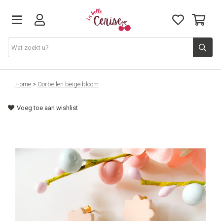
Just arrived
Home
>
Oorbellen beige bloom
Voeg toe aan wishlist
Juwelen & Accessoires
Home & Deco
Lifestyle & Gifts
Cadeaubon