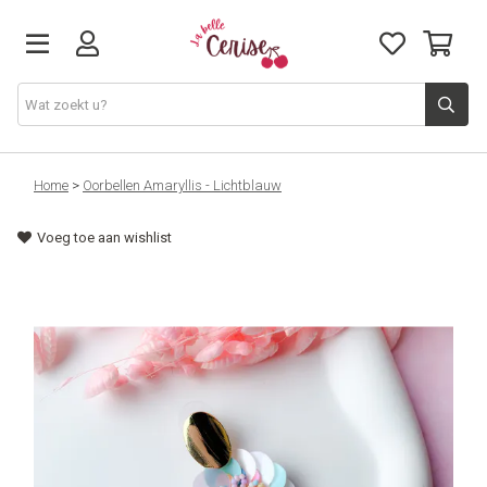
Just arrived
Home
>
Oorbellen Amaryllis - Lichtblauw
Voeg toe aan wishlist
Juwelen & Accessoires
Home & Deco
Lifestyle & Gifts
Cadeaubon