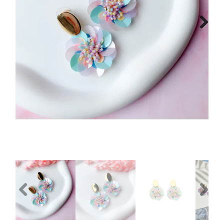
Next
Previous
Next