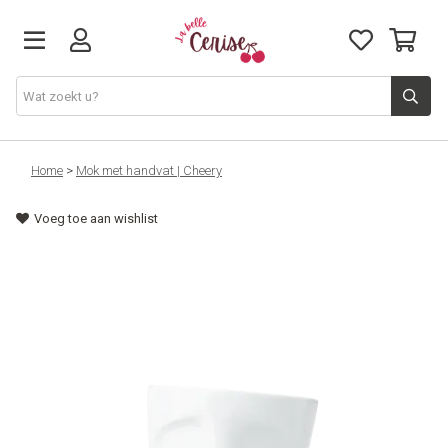
Just arrived
Home
>
Mok met handvat | Cheery
Voeg toe aan wishlist
Juwelen & Accessoires
Home & Deco
Lifestyle & Gifts
Cadeaubon