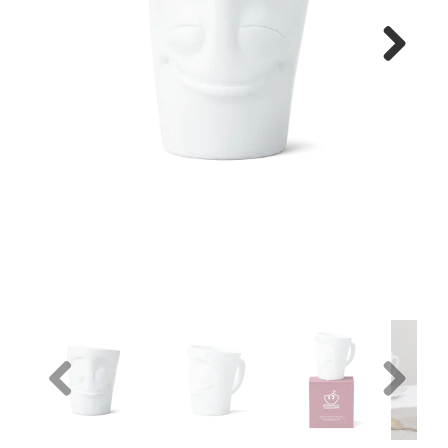
Next
Previous
Next