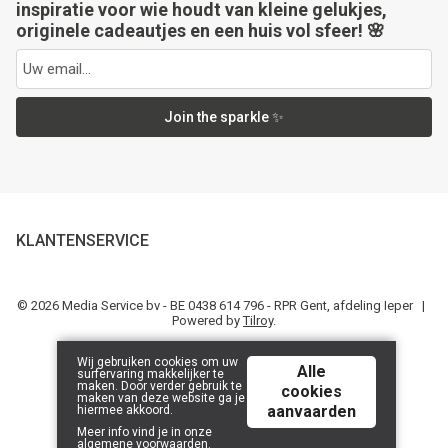
inspiratie voor wie houdt van kleine gelukjes,
originele cadeautjes en een huis vol sfeer! 🌸
Join the sparkle ✨
KLANTENSERVICE
© 2026 Media Service bv - BE 0438 614 796 - RPR Gent, afdeling Ieper |
Powered by
Tilroy
.
Wij gebruiken cookies om uw
Alle
surfervaring makkelijker te
maken. Door verder gebruik te
cookies
maken van deze website ga je
aanvaarden
hiermee akkoord.
Meer info vind je in onze
algemene voorwaarden
.