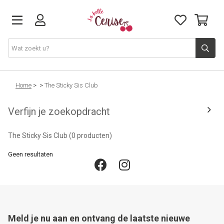
Just arrived
Home
>
>
The Sticky Sis Club
Verfijn je zoekopdracht
Juwelen & Accessoires
The Sticky Sis Club
(0 producten)
Home & Deco
Geen resultaten
Lifestyle & Gifts
Cadeaubon
Meld je nu aan en ontvang de laatste nieuwe