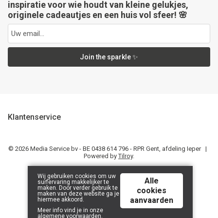
inspiratie voor wie houdt van kleine gelukjes,
originele cadeautjes en een huis vol sfeer! 🌸
Join the sparkle ✨
Klantenservice
© 2026 Media Service bv - BE 0438 614 796 - RPR Gent, afdeling Ieper |
Powered by
Tilroy
.
Wij gebruiken cookies om uw
Alle
surfervaring makkelijker te
maken. Door verder gebruik te
cookies
maken van deze website ga je
aanvaarden
hiermee akkoord.
Meer info vind je in onze
algemene voorwaarden
.