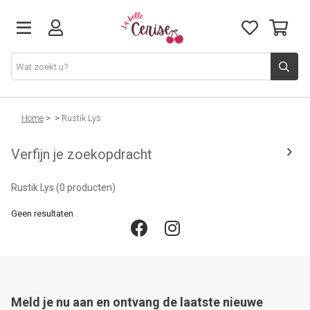
Just arrived
Home
>
>
Rustik Lys
Verfijn je zoekopdracht
Juwelen & Accessoires
Rustik Lys
(0 producten)
Home & Deco
Geen resultaten
Lifestyle & Gifts
Cadeaubon
Meld je nu aan en ontvang de laatste nieuwe