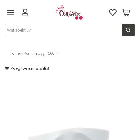
Just arrived
Home
>
Kom Happy - 500 ml
Voeg toe aan wishlist
Juwelen & Accessoires
Home & Deco
Lifestyle & Gifts
Cadeaubon