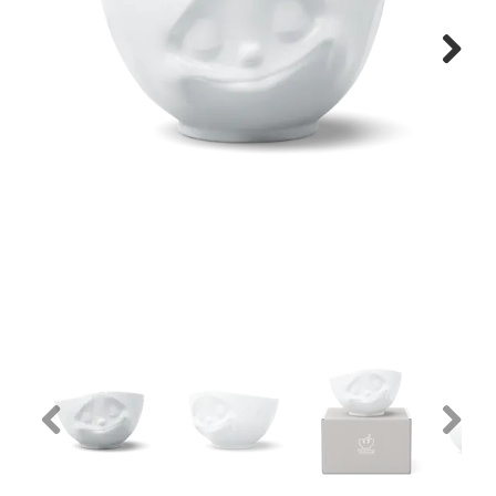
Next
Previous
Next