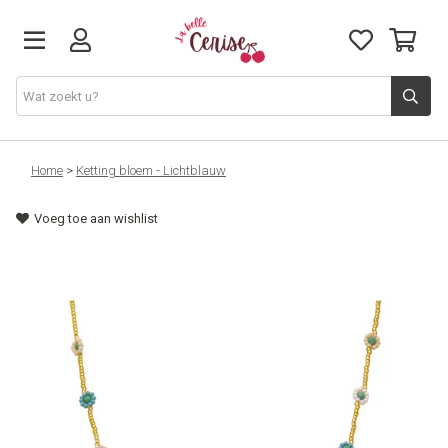
Just arrived
Home
>
Ketting bloem - Lichtblauw
Voeg toe aan wishlist
Juwelen & Accessoires
Home & Deco
Lifestyle & Gifts
Cadeaubon