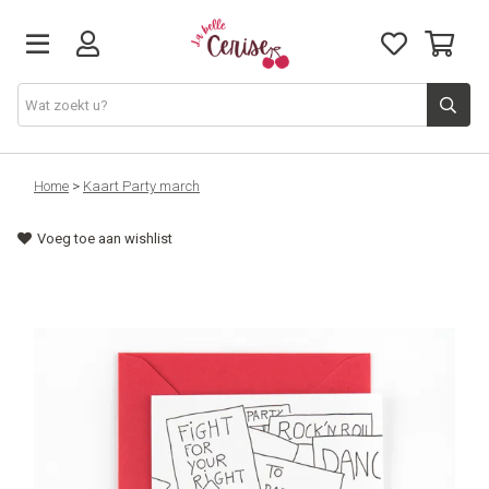
Just arrived
Home
>
Kaart Party march
Voeg toe aan wishlist
Juwelen & Accessoires
Home & Deco
Lifestyle & Gifts
Cadeaubon