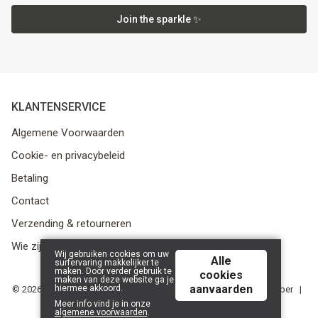
Join the sparkle ✨
KLANTENSERVICE
Algemene Voorwaarden
Cookie- en privacybeleid
Betaling
Contact
Verzending & retourneren
Wie zijn we?
Wij gebruiken cookies om uw
Alle
surfervaring makkelijker te
maken. Door verder gebruik te
cookies
maken van deze website ga je
aanvaarden
hiermee akkoord.
© 2026 Media Service bv - BE 0438 614 796 - RPR Gent, afdeling Ieper |
Powered by
Tilroy
.
Meer info vind je in onze
algemene voorwaarden
.