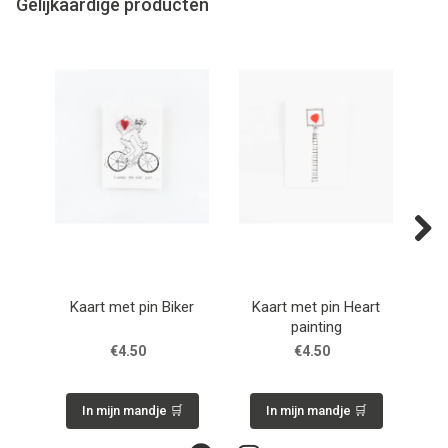
Gelijkaardige producten
Next
Kaart met pin Biker
Kaart met pin Heart
Kaar
painting
€4.50
€4.50
In mijn mandje 🛒
In mijn mandje 🛒