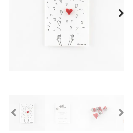
Next
Previous
Next