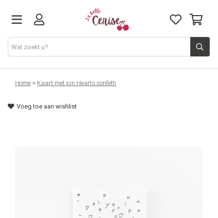
Just arrived
Home
>
Kaart met pin Hearts confetti
Voeg toe aan wishlist
Juwelen & Accessoires
Home & Deco
Lifestyle & Gifts
Cadeaubon