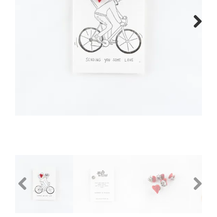
Next
Previous
Next