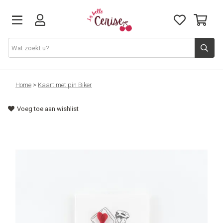
Just arrived
Home
>
Kaart met pin Biker
Voeg toe aan wishlist
Juwelen & Accessoires
Home & Deco
Lifestyle & Gifts
Cadeaubon