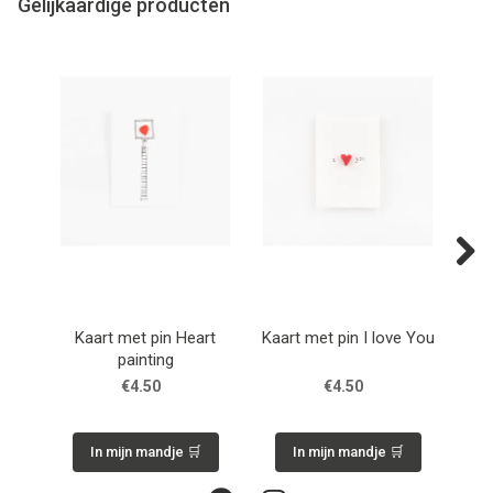
Gelijkaardige producten
Next
Kaart met pin Heart
Kaart met pin I love You
Ka
painting
€4.50
€4.50
In mijn mandje 🛒
In mijn mandje 🛒