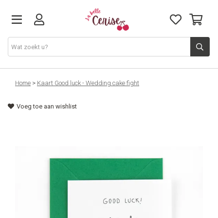
Just arrived
Home
>
Kaart Good luck - Wedding cake fight
Voeg toe aan wishlist
Juwelen & Accessoires
Home & Deco
Lifestyle & Gifts
Cadeaubon