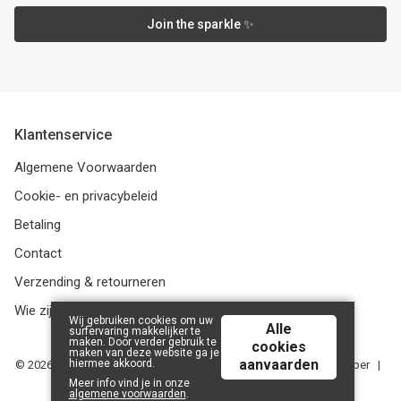
Join the sparkle ✨
Klantenservice
Algemene Voorwaarden
Cookie- en privacybeleid
Betaling
Contact
Verzending & retourneren
Wie zijn we?
Wij gebruiken cookies om uw
Alle
surfervaring makkelijker te
maken. Door verder gebruik te
cookies
maken van deze website ga je
aanvaarden
hiermee akkoord.
© 2026 Media Service bv - BE 0438 614 796 - RPR Gent, afdeling Ieper |
Powered by
Tilroy
.
Meer info vind je in onze
algemene voorwaarden
.