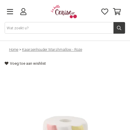
Just arrived
Home
>
Kaarsenhouder Marshmallow - Roze
Voeg toe aan wishlist
Juwelen & Accessoires
Home & Deco
Lifestyle & Gifts
Cadeaubon