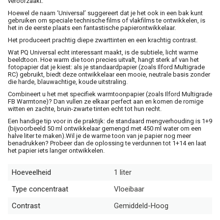
veroorzaakt.
Hoewel de naam ‘Universal’ suggereert dat je het ook in een bak kunt
gebruiken om speciale technische films of vlakfilms te ontwikkelen, is
het in de eerste plaats een fantastische papierontwikkelaar.
Het produceert prachtig diepe zwarttinten en een krachtig contrast.
Wat PQ Universal echt interessant maakt, is de subtiele, licht warme
beeldtoon. Hoe warm die toon precies uitvalt, hangt sterk af van het
fotopapier dat je kiest: als je standaardpapier (zoals Ilford Multigrade
RC) gebruikt, biedt deze ontwikkelaar een mooie, neutrale basis zonder
die harde, blauwachtige, koude uitstraling.
Combineert u het met specifiek warmtoonpapier (zoals Ilford Multigrade
FB Warmtone)? Dan vullen ze elkaar perfect aan en komen de romige
witten en zachte, bruin-zwarte tinten echt tot hun recht.
Een handige tip voor in de praktijk: de standaard mengverhouding is 1+9
(bijvoorbeeld 50 ml ontwikkelaar gemengd met 450 ml water om een
halve liter te maken).Wil je de warme toon van je papier nog meer
benadrukken? Probeer dan de oplossing te verdunnen tot 1+14 en laat
het papier iets langer ontwikkelen.
Hoeveelheid
1 liter
Type concentraat
Vloeibaar
Contrast
Gemiddeld-Hoog