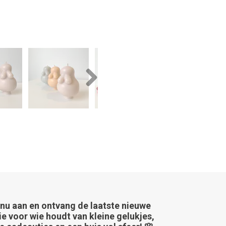
Next
 nu aan en ontvang de laatste nieuwe
ie voor wie houdt van kleine gelukjes,