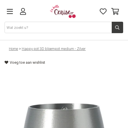
Just arrived
Home
>
Happy pot 3D bloempot medium - Zilver
Voeg toe aan wishlist
Juwelen & Accessoires
Home & Deco
Lifestyle & Gifts
Cadeaubon