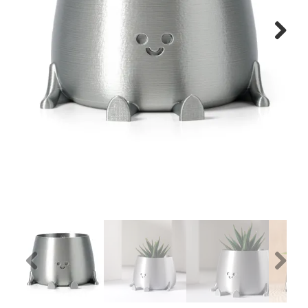
Next
Previous
Next