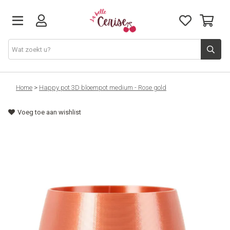
Just arrived
Home
>
Happy pot 3D bloempot medium - Rose gold
Voeg toe aan wishlist
Juwelen & Accessoires
Home & Deco
Lifestyle & Gifts
Cadeaubon