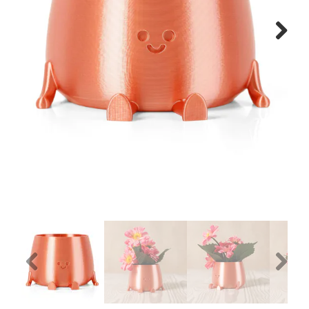
Next
Previous
Next