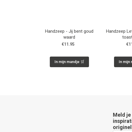
Handzeep - Jij bent goud
Handzeep Let'
waard
toast
€11.95
€1
In mijn mandje 🛒
In mijn
Meld je
inspirat
originel