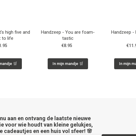
s high five and
Handzeep - You are foam-
Handzeep - 
 to life
tastic
1.95
€8.95
€11.
 mandje 🛒
In mijn mandje 🛒
In mijn m
 nu aan en ontvang de laatste nieuwe
ie voor wie houdt van kleine gelukjes,
e cadeautjes en een huis vol sfeer! 🌸