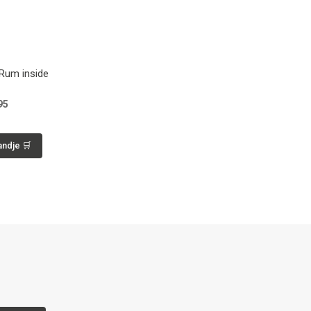
Rum inside
95
andje 🛒