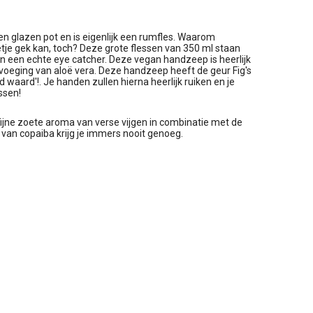
en glazen pot en is eigenlijk een rumfles. Waarom
je gek kan, toch? Deze grote flessen van 350 ml staan
jn een echte eye catcher. Deze vegan handzeep is heerlijk
voeging van aloë vera. Deze handzeep heeft de geur Fig's
d waard'!. Je handen zullen hierna heerlijk ruiken en je
ssen!
fijne zoete aroma van verse vijgen in combinatie met de
 van copaiba krijg je immers nooit genoeg.