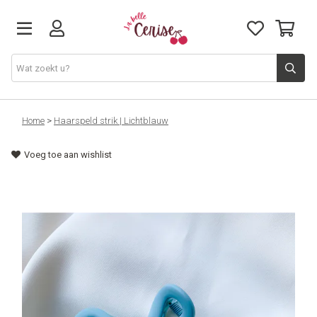
Just arrived
Home
>
Haarspeld strik | Lichtblauw
Voeg toe aan wishlist
Juwelen & Accessoires
Home & Deco
Lifestyle & Gifts
Cadeaubon