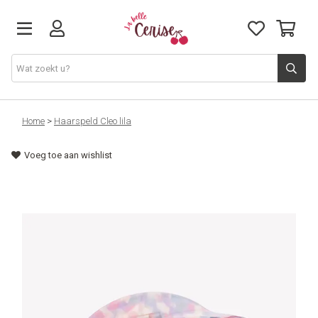
Just arrived
Home
>
Haarspeld Cleo lila
Voeg toe aan wishlist
Juwelen & Accessoires
Home & Deco
Lifestyle & Gifts
Cadeaubon