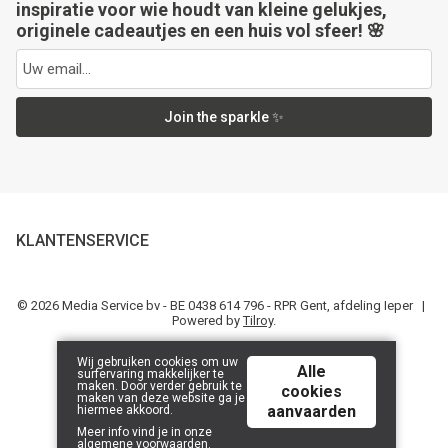
inspiratie voor wie houdt van kleine gelukjes,
originele cadeautjes en een huis vol sfeer! 🌸
Join the sparkle ✨
KLANTENSERVICE
© 2026 Media Service bv - BE 0438 614 796 - RPR Gent, afdeling Ieper |
Powered by
Tilroy
.
Wij gebruiken cookies om uw
Alle
surfervaring makkelijker te
maken. Door verder gebruik te
cookies
maken van deze website ga je
aanvaarden
hiermee akkoord.
Meer info vind je in onze
algemene voorwaarden
.