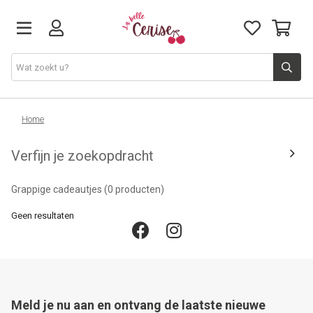
Just arrived
Home
Verfijn je zoekopdracht
Juwelen & Accessoires
Grappige cadeautjes
(0 producten)
Home & Deco
Geen resultaten
Lifestyle & Gifts
Cadeaubon
Meld je nu aan en ontvang de laatste nieuwe