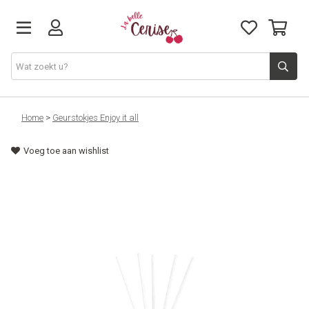
Just arrived
Home
>
Geurstokjes Enjoy it all
Voeg toe aan wishlist
Juwelen & Accessoires
Home & Deco
Lifestyle & Gifts
Cadeaubon