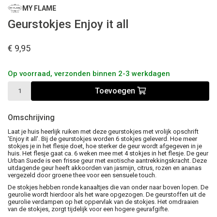
MY FLAME
Geurstokjes Enjoy it all
€ 9,95
Op voorraad, verzonden binnen 2-3 werkdagen
Toevoegen
Omschrijving
Laat je huis heerlijk ruiken met deze geurstokjes met vrolijk opschrift
'Enjoy it all'. Bij de geurstokjes worden 6 stokjes geleverd. Hoe meer
stokjes je in het flesje doet, hoe sterker de geur wordt afgegeven in je
huis. Het flesje gaat ca. 6 weken mee met 4 stokjes in het flesje. De geur
Urban Suede is een frisse geur met exotische aantrekkingskracht. Deze
uitdagende geur heeft akkoorden van jasmijn, citrus, rozen en ananas
vergezeld door groene thee voor een sensuele touch.
De stokjes hebben ronde kanaaltjes die van onder naar boven lopen. De
geurolie wordt hierdoor als het ware opgezogen. De geurstoffen uit de
geurolie verdampen op het oppervlak van de stokjes. Het omdraaien
van de stokjes, zorgt tijdelijk voor een hogere geurafgifte.