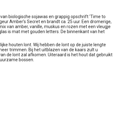
van biologische sojawas en grappig opschrift 'Time to
geur Amber's Secret en brandt ca. 25 uur. Een dromerige,
mix van amber, vanille, muskus en rozen met een vleugje
glas is mat met gouden letters. De binnenkant van het
jke houten lont. Wij hebben de lont op de juiste lengte
eer trimmen. Bij het uitblazen van de kaars zult u
n de lont zal afkomen. Uiteraard is het hout dat gebruikt
 duurzame bossen.