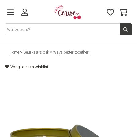
Just arrived
Home
>
Geurkaars blik Always better together
Voeg toe aan wishlist
Juwelen & Accessoires
Home & Deco
Lifestyle & Gifts
Cadeaubon