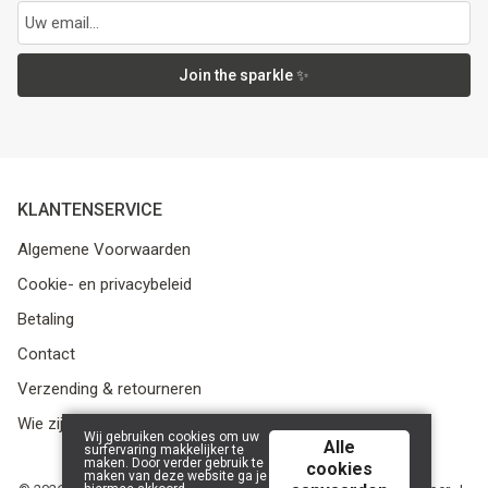
Join the sparkle ✨
KLANTENSERVICE
Algemene Voorwaarden
Cookie- en privacybeleid
Betaling
Contact
Verzending & retourneren
Wie zijn we?
Wij gebruiken cookies om uw
Alle
surfervaring makkelijker te
maken. Door verder gebruik te
cookies
maken van deze website ga je