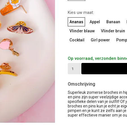
Kies uw maat:
Ananas
Appel
Banaan
Vlinder blauw
Vlinder bruin
Cocktail
Girl power
Pomp
Op voorraad, verzonden bin
Omschrijving
Superleuk zomerse broches in hi
en pins zijn super veelzijdige ac
specifieke delen van je outfit! Of
broches en pins kun je echt je eige
pimpen en je kunt ze zelfs aan je
super effectieve manier om je out