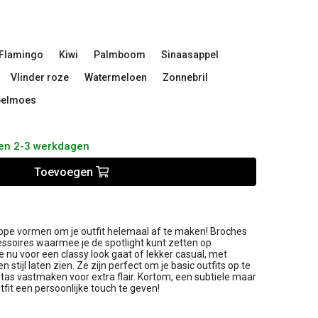
Flamingo
Kiwi
Palmboom
Sinaasappel
Vlinder roze
Watermeloen
Zonnebril
elmoes
nen 2-3 werkdagen
Toevoegen
ppe vormen om je outfit helemaal af te maken! Broches
cessoires waarmee je de spotlight kunt zetten op
 je nu voor een classy look gaat of lekker casual, met
n stijl laten zien. Ze zijn perfect om je basic outfits op te
 tas vastmaken voor extra flair. Kortom, een subtiele maar
fit een persoonlijke touch te geven!