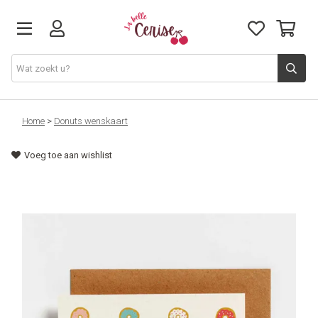
Just arrived
Home
>
Donuts wenskaart
Voeg toe aan wishlist
Juwelen & Accessoires
Home & Deco
Lifestyle & Gifts
Cadeaubon