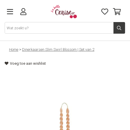
Just arrived
Home
>
Dinerkaarsen Slim Swirl Blossom | Set van 2
Voeg toe aan wishlist
Juwelen & Accessoires
Home & Deco
Lifestyle & Gifts
Cadeaubon