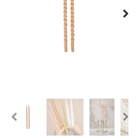
Next
Previous
Next