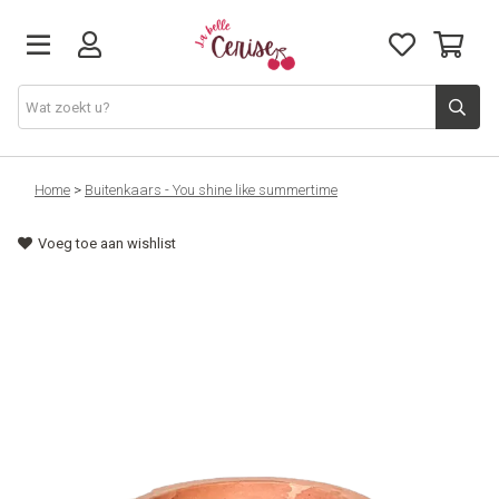
Just arrived
Home
>
Buitenkaars - You shine like summertime
Voeg toe aan wishlist
Juwelen & Accessoires
Home & Deco
Lifestyle & Gifts
Cadeaubon