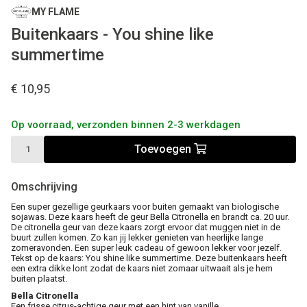
MY FLAME
Buitenkaars - You shine like
summertime
€ 10,95
Op voorraad, verzonden binnen 2-3 werkdagen
Toevoegen
Omschrijving
Een super gezellige geurkaars voor buiten gemaakt van biologische
sojawas. Deze kaars heeft de geur Bella Citronella en brandt ca. 20 uur.
De citronella geur van deze kaars zorgt ervoor dat muggen niet in de
buurt zullen komen. Zo kan jij lekker genieten van heerlijke lange
zomeravonden. Een super leuk cadeau of gewoon lekker voor jezelf.
Tekst op de kaars: You shine like summertime. Deze buitenkaars heeft
een extra dikke lont zodat de kaars niet zomaar uitwaait als je hem
buiten plaatst.
Bella Citronella
Een frisse citrus-achtige geur met een hint van vanille.