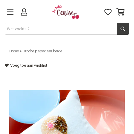
Just arrived
Home
>
Broche papegaai beige
Voeg toe aan wishlist
Juwelen & Accessoires
Home & Deco
Lifestyle & Gifts
Cadeaubon