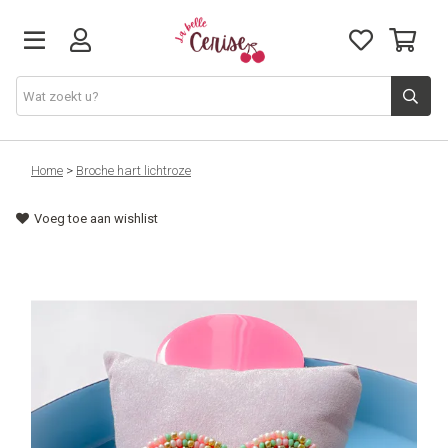
Just arrived
Home
>
Broche hart lichtroze
Voeg toe aan wishlist
Juwelen & Accessoires
Home & Deco
Lifestyle & Gifts
Cadeaubon