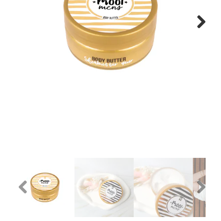
Next
Previous
Next