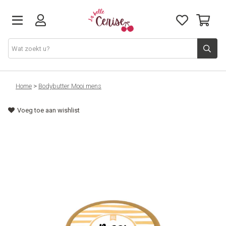
Just arrived
Home
>
Bodybutter Mooi mens
Voeg toe aan wishlist
Juwelen & Accessoires
Home & Deco
Lifestyle & Gifts
Cadeaubon