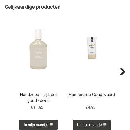
Gelijkaardige producten
Next
Handzeep - Jij bent
Handcrème Goud waard
Dou
goud waard
€11.95
€4.95
In mijn mandje 🛒
In mijn mandje 🛒