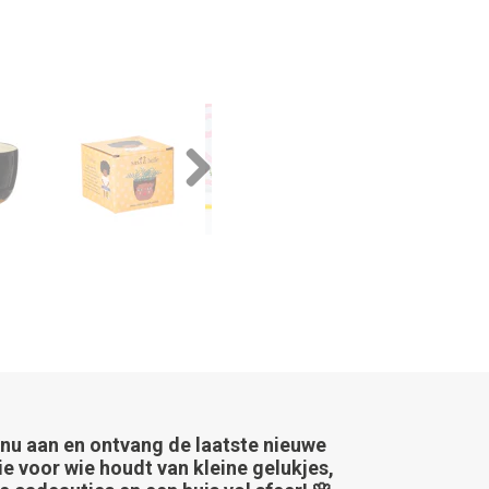
Next
 nu aan en ontvang de laatste nieuwe
ie voor wie houdt van kleine gelukjes,