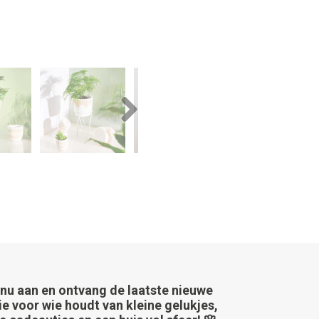
Next
 nu aan en ontvang de laatste nieuwe
ie voor wie houdt van kleine gelukjes,