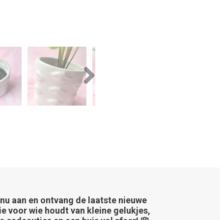
Next
 nu aan en ontvang de laatste nieuwe
ie voor wie houdt van kleine gelukjes,