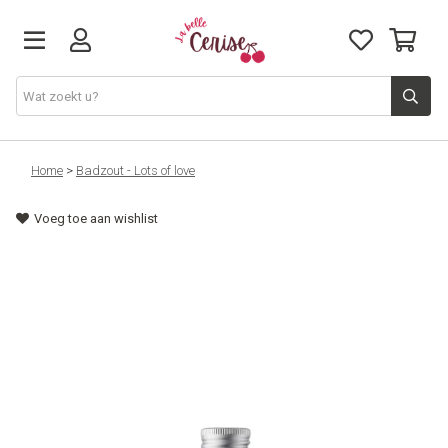
Just arrived
Home
>
Badzout - Lots of love
Voeg toe aan wishlist
Juwelen & Accessoires
Home & Deco
Lifestyle & Gifts
Cadeaubon