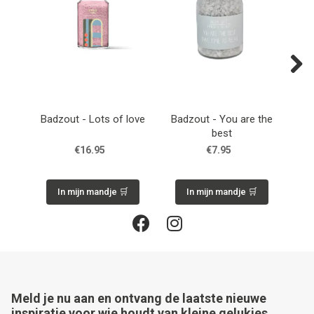
Next
Badzout - Lots of love
Badzout - You are the
B
best
€16.95
€7.95
In mijn mandje 🛒
In mijn mandje 🛒
Meld je nu aan en ontvang de laatste nieuwe
inspiratie voor wie houdt van kleine gelukjes,