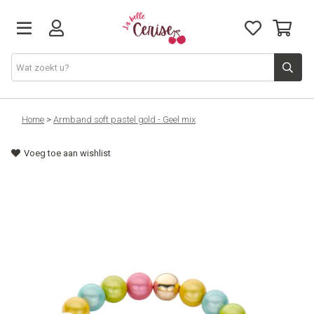
Just arrived
Home
>
Armband soft pastel gold - Geel mix
Voeg toe aan wishlist
Juwelen & Accessoires
Home & Deco
Lifestyle & Gifts
Cadeaubon