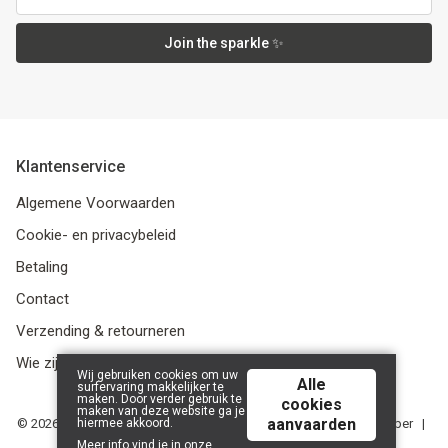
Join the sparkle ✨
Klantenservice
Algemene Voorwaarden
Cookie- en privacybeleid
Betaling
Contact
Verzending & retourneren
Wie zijn we?
Wij gebruiken cookies om uw
Alle
surfervaring makkelijker te
maken. Door verder gebruik te
cookies
maken van deze website ga je
aanvaarden
hiermee akkoord.
© 2026 Media Service bv - BE 0438 614 796 - RPR Gent, afdeling Ieper |
Powered by
Tilroy
.
Meer info vind je in onze