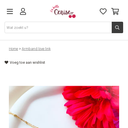
Just arrived
Home
>
Armband love link
Voeg toe aan wishlist
Juwelen & Accessoires
Home & Deco
Lifestyle & Gifts
Cadeaubon