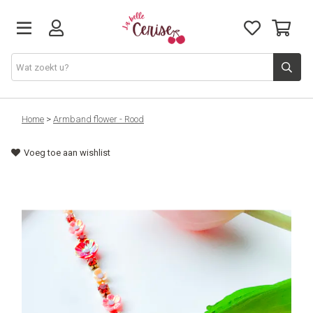
Just arrived
Home
>
Armband flower - Rood
Voeg toe aan wishlist
Juwelen & Accessoires
Home & Deco
Lifestyle & Gifts
Cadeaubon