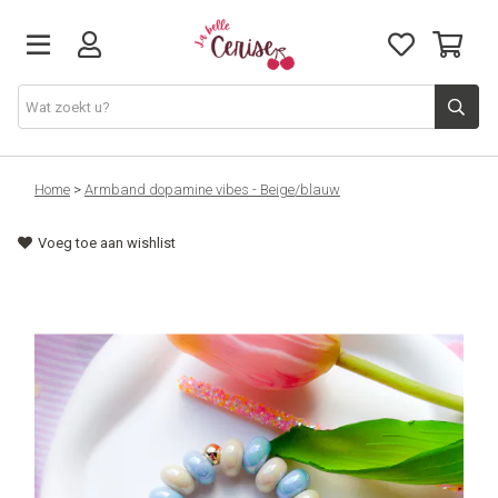
Just arrived
Home
>
Armband dopamine vibes - Beige/blauw
Voeg toe aan wishlist
Juwelen & Accessoires
Home & Deco
Lifestyle & Gifts
Cadeaubon