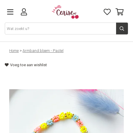
Just arrived
Home
>
Armband bloem - Pastel
Voeg toe aan wishlist
Juwelen & Accessoires
Home & Deco
Lifestyle & Gifts
Cadeaubon