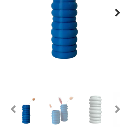
Next
Previous
Next