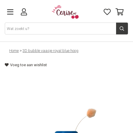
Just arrived
Home
>
3D bubble vaasje royal blue hoog
Voeg toe aan wishlist
Juwelen & Accessoires
Home & Deco
Lifestyle & Gifts
Cadeaubon