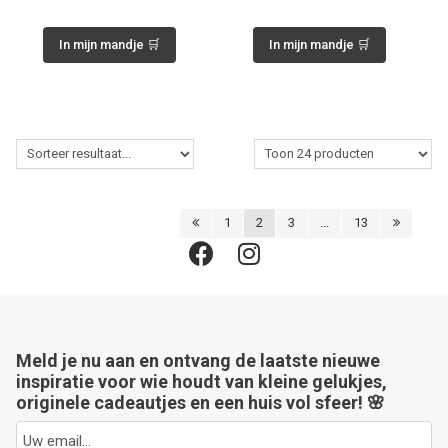
In mijn mandje 🛒
In mijn mandje 🛒
1
2
3
...
13
Meld je nu aan en ontvang de laatste nieuwe
inspiratie voor wie houdt van kleine gelukjes,
originele cadeautjes en een huis vol sfeer! 🌸