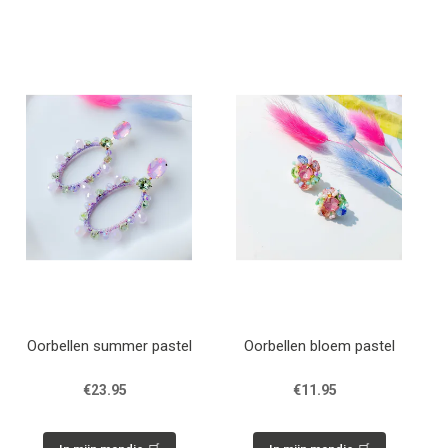
Oorbellen summer pastel
Oorbellen bloem pastel
€23.95
€11.95