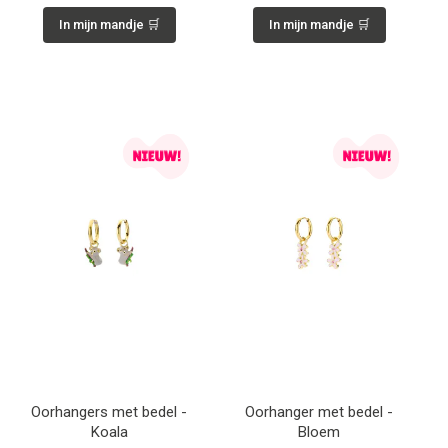
In mijn mandje 🛒
In mijn mandje 🛒
Oorhangers met bedel -
Oorhanger met bedel -
Koala
Bloem