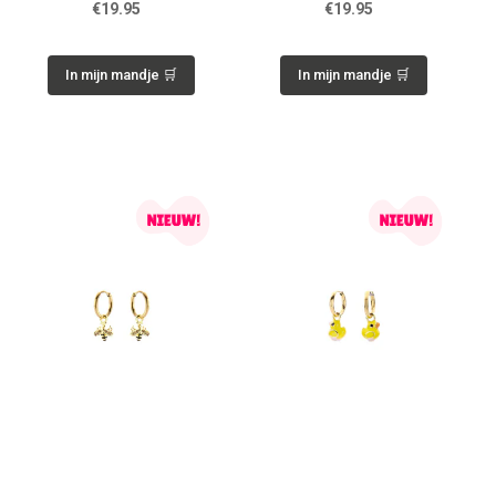
€19.95
€19.95
In mijn mandje 🛒
In mijn mandje 🛒